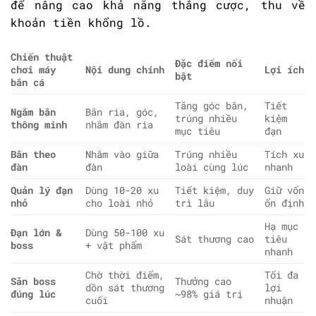
để nâng cao khả năng thắng cược, thu về
khoản tiền khổng lồ.
Chiến thuật
Đặc điểm nổi
chơi máy
Nội dung chính
Lợi ích
bật
bắn cá
Tăng góc bắn,
Tiết
Ngắm bắn
Bắn ria, góc,
trúng nhiều
kiệm
thông minh
nhắm đàn rìa
mục tiêu
đạn
Bắn theo
Nhắm vào giữa
Trúng nhiều
Tích xu
đàn
đàn
loài cùng lúc
nhanh
Quản lý đạn
Dùng 10-20 xu
Tiết kiệm, duy
Giữ vốn
nhỏ
cho loài nhỏ
trì lâu
ổn định
Hạ mục
Đạn lớn &
Dùng 50-100 xu
Sát thương cao
tiêu
boss
+ vật phẩm
nhanh
Chờ thời điểm,
Tối đa
Săn boss
Thưởng cao
dồn sát thương
lợi
đúng lúc
~98% giá trị
cuối
nhuận