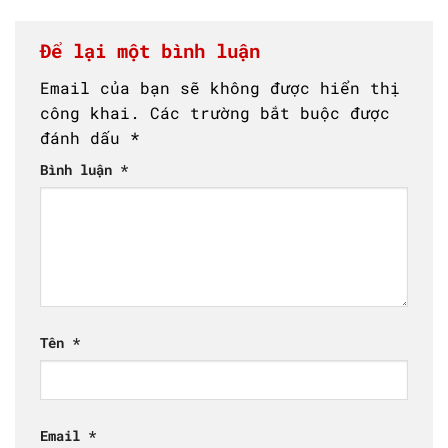
Để lại một bình luận
Email của bạn sẽ không được hiển thị
công khai.
Các trường bắt buộc được
đánh dấu
*
Bình luận
*
Tên
*
Email
*