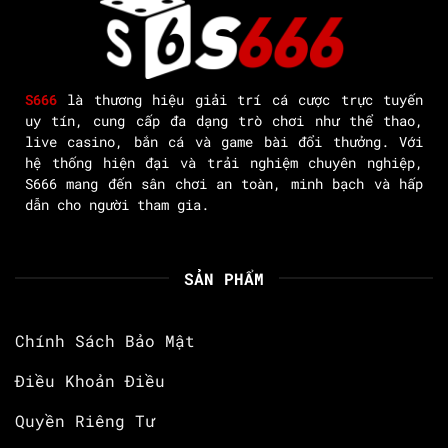
S666
là thương hiệu giải trí cá cược trực tuyến
uy tín, cung cấp đa dạng trò chơi như thể thao,
live casino, bắn cá và game bài đổi thưởng. Với
hệ thống hiện đại và trải nghiệm chuyên nghiệp,
S666 mang đến sân chơi an toàn, minh bạch và hấp
dẫn cho người tham gia.
SẢN PHẨM
Chính Sách Bảo Mật
Điều Khoản Điều
Quyền Riêng Tư