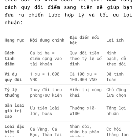
cách quy đổi điểm sang tiền sẽ giúp bạn
đưa ra chiến lược hợp lý và tối ưu lợi
nhuận:
Đặc điểm nổi
Hạng mục
Nội dung chính
Lợi ích
bật
Cách
Cá bị hạ =
Quy đổi tiền
Minh
tính
điểm cộng vào
theo tỷ lệ cố
bạch, dễ
điểm
tài khoản
định
theo dõi
Ví dụ
1 xu = 1.000
Cá 100 xu =
Dễ tính
quy đổi
VNĐ
100.000 VNĐ
toán
Tỷ lệ
Thay đổi theo
Hiển thị công
Chủ động
thưởng
phòng/sự kiện
khai
lựa chọn
Săn loài
Ưu tiên loài
Thưởng x10-
Tăng lợi
giá trị
lớn, boss
x100
nhuận
cao
Loài đặc
Nhân đôi,
Cá Vàng, Cá
Cơ hội
biệt &
nhân ba phần
Bạc, Thần Tài
thắng lớn