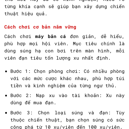
từng khía cạnh sẽ giúp bạn xây dựng chiến
thuật hiệu quả.
Cách chơi cơ bản nắm vững
Cách chơi
máy bắn cá
đơn giản, dễ hiểu,
phù hợp mọi hội viên. Mục tiêu chính là
dùng súng hạ con bơi trên màn hình, mỗi
viên đạn tiêu tốn lượng xu nhất định.
Bước 1: Chọn phòng chơi: Có nhiều phòng
với các mức cược khác nhau, phù hợp túi
tiền và kinh nghiệm của từng ngư thủ.
Bước 2: Nạp xu vào tài khoản: Xu này
dùng để mua đạn.
Bước 3: Chọn loại súng và đạn: Tùy
thuộc chiến thuật, bạn chọn súng có sức
công phá từ 10 xu/viên đến 100 xu/viên.