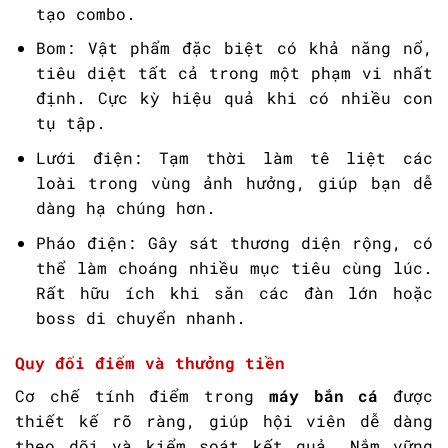
tạo combo.
Bom: Vật phẩm đặc biệt có khả năng nổ,
tiêu diệt tất cả trong một phạm vi nhất
định. Cực kỳ hiệu quả khi có nhiều con
tụ tập.
Lưới điện: Tạm thời làm tê liệt các
loài trong vùng ảnh hưởng, giúp bạn dễ
dàng hạ chúng hơn.
Pháo điện: Gây sát thương diện rộng, có
thể làm choáng nhiều mục tiêu cùng lúc.
Rất hữu ích khi săn các đàn lớn hoặc
boss di chuyển nhanh.
Quy đổi điểm và thưởng tiền
Cơ chế tính điểm trong
máy bắn cá
được
thiết kế rõ ràng, giúp hội viên dễ dàng
theo dõi và kiểm soát kết quả. Nắm vững