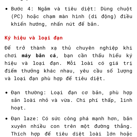
Bước 4: Ngắm và tiêu diệt: Dùng chuột
(PC) hoặc chạm màn hình (di động) điều
khiển hướng, nhấn nút để bắn.
Ký hiệu và loại đạn
Để trở thành xạ thủ chuyên nghiệp khi
chơi
máy bắn cá
, bạn cần thấu hiểu ký
hiệu và loại đạn. Mỗi loài có giá trị
điểm thưởng khác nhau, yêu cầu số lượng
và loại đạn phù hợp để tiêu diệt.
Đạn thường: Loại đạn cơ bản, phù hợp
săn loài nhỏ và vừa. Chi phí thấp, linh
hoạt.
Đạn laze: Có sức công phá mạnh hơn, bắn
xuyên nhiều con trên một đường thẳng.
Thích hợp để tiêu diệt loài lớn hoặc